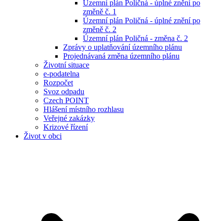
Územní plán Poličná - úplné znění po
změně č. 1
Územní plán Poličná - úplné znění po
změně č. 2
Územní plán Poličná - změna č. 2
Zprávy o uplatňování územního plánu
Projednávaná změna územního plánu
Životní situace
e-podatelna
Rozpočet
Svoz odpadu
Czech POINT
Hlášení místního rozhlasu
Veřejné zakázky
Krizové řízení
Život v obci