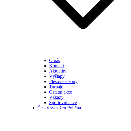
O nás
Kontakt
Aktuality
Výšlapy
Plesové sezony
Turnaje
Ostatní akce
Vzkazy
Sportovní akce
Český svaz žen Poličná