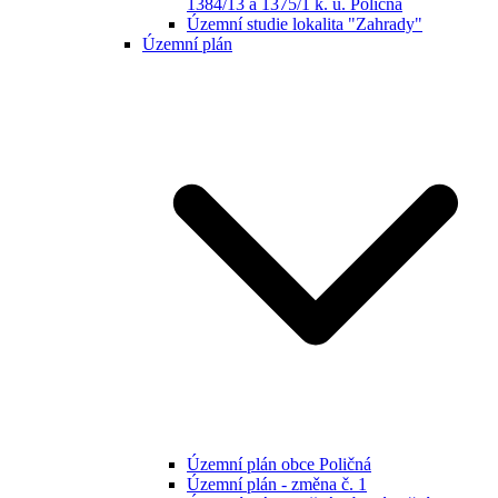
1384/13 a 1375/1 k. ú. Poličná
Územní studie lokalita "Zahrady"
Územní plán
Územní plán obce Poličná
Územní plán - změna č. 1