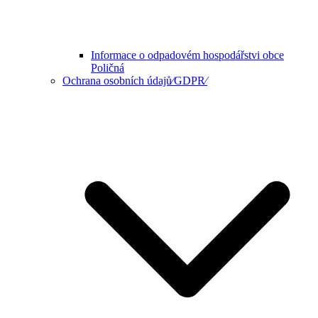
Informace o odpadovém hospodářstvi obce
Poličná
Ochrana osobních údajů⁄GDPR⁄