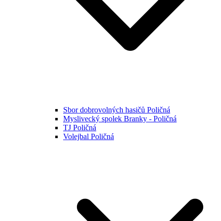
Sbor dobrovolných hasičů Poličná
Myslivecký spolek Branky - Poličná
TJ Poličná
Volejbal Poličná