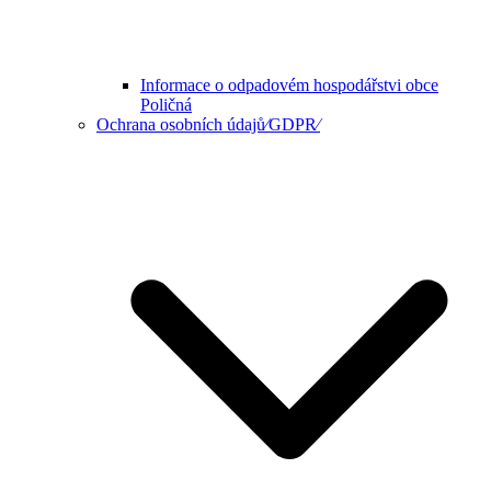
Informace o odpadovém hospodářstvi obce
Poličná
Ochrana osobních údajů⁄GDPR⁄