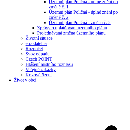
Územní plán Poličná - úplné znění po
změně č. 1
Územní plán Poličná - úplné znění po
změně č. 2
Územní plán Poličná - změna č. 2
Zprávy o uplatňování územního plánu
Projednávaná změna územního plánu
Životní situace
e-podatelna
Rozpočet
Svoz odpadu
Czech POINT
Hlášení místního rozhlasu
Veřejné zakázky
Krizové řízení
Život v obci