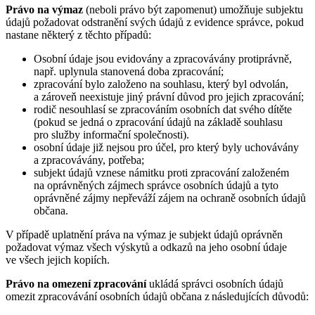
Právo na výmaz
(neboli právo být zapomenut) umožňuje subjektu
údajů požadovat odstranění svých údajů z evidence správce, pokud
nastane některý z těchto případů:
Osobní údaje jsou evidovány a zpracovávány protiprávně,
např. uplynula stanovená doba zpracování;
zpracování bylo založeno na souhlasu, který byl odvolán,
a zároveň neexistuje jiný právní důvod pro jejich zpracování;
rodič nesouhlasí se zpracováním osobních dat svého dítěte
(pokud se jedná o zpracování údajů na základě souhlasu
pro služby informační společnosti).
osobní údaje již nejsou pro účel, pro který byly uchovávány
a zpracovávány, potřeba;
subjekt údajů vznese námitku proti zpracování založeném
na oprávněných zájmech správce osobních údajů a tyto
oprávněné zájmy nepřeváží zájem na ochraně osobních údajů
občana.
V případě uplatnění práva na výmaz je subjekt údajů oprávněn
požadovat výmaz všech výskytů a odkazů na jeho osobní údaje
ve všech jejich kopiích.
Právo na omezení zpracování
ukládá správci osobních údajů
omezit zpracovávání osobních údajů občana z následujících důvodů: