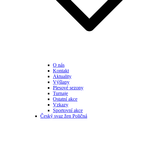
O nás
Kontakt
Aktuality
Výšlapy
Plesové sezony
Turnaje
Ostatní akce
Vzkazy
Sportovní akce
Český svaz žen Poličná