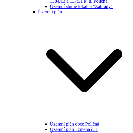
1384/13 a 1375/1 k. ú. Poličná
Územní studie lokalita "Zahrady"
Územní plán
Územní plán obce Poličná
Územní plán - změna č. 1