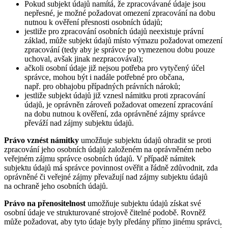
Pokud subjekt údajů namítá, že zpracovávané údaje jsou
nepřesné, je možné požadovat omezení zpracování na dobu
nutnou k ověření přesnosti osobních údajů;
jestliže pro zpracování osobních údajů neexistuje právní
základ, může subjekt údajů místo výmazu požadovat omezení
zpracování (tedy aby je správce po vymezenou dobu pouze
uchoval, avšak jinak nezpracovával);
ačkoli osobní údaje již nejsou potřeba pro vytyčený účel
správce, mohou být i nadále potřebné pro občana,
např. pro obhajobu případných právních nároků;
jestliže subjekt údajů již vznesl námitku proti zpracování
údajů, je oprávněn zároveň požadovat omezení zpracování
na dobu nutnou k ověření, zda oprávněné zájmy správce
převáží nad zájmy subjektu údajů.
Právo vznést námitky
umožňuje subjektu údajů ohradit se proti
zpracování jeho osobních údajů založeném na oprávněném nebo
veřejném zájmu správce osobních údajů. V případě námitek
subjektu údajů má správce povinnost ověřit a řádně zdůvodnit, zda
oprávněné či veřejné zájmy převažují nad zájmy subjektu údajů
na ochraně jeho osobních údajů.
Právo na přenositelnost
umožňuje subjektu údajů získat své
osobní údaje ve strukturované strojově čitelné podobě. Rovněž
může požadovat, aby tyto údaje byly předány přímo jinému správci,