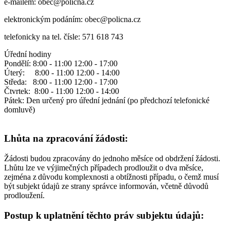
e-mailem: obec@policna.cz
elektronickým podáním: obec@policna.cz
telefonicky na tel. čísle: 571 618 743
Úřední hodiny
Pondělí: 8:00 - 11:00 12:00 - 17:00
Úterý: 8:00 - 11:00 12:00 - 14:00
Středa: 8:00 - 11:00 12:00 - 17:00
Čtvrtek: 8:00 - 11:00 12:00 - 14:00
Pátek: Den určený pro úřední jednání (po předchozí telefonické
domluvě)
Lhůta na zpracování žádosti:
Žádosti budou zpracovány do jednoho měsíce od obdržení žádosti.
Lhůtu lze ve výjimečných případech prodloužit o dva měsíce,
zejména z důvodu komplexnosti a obtížnosti případu, o čemž musí
být subjekt údajů ze strany správce informován, včetně důvodů
prodloužení.
Postup k uplatnění těchto práv subjektu údajů: