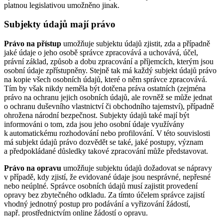
platnou legislativou umožněno jinak.
Subjekty údajů mají právo
Právo na přístup
umožňuje subjektu údajů zjistit, zda a případně
jaké údaje o jeho osobě správce zpracovává a uchovává, účel,
právní základ, způsob a dobu zpracování a příjemcích, kterým jsou
osobní údaje zpřístupněny. Stejně tak má každý subjekt údajů právo
na kopie všech osobních údajů, které o něm správce zpracovává.
Tím by však nikdy neměla být dotčena práva ostatních (zejména
právo na ochranu jejich osobních údajů, ale rovněž se může jednat
o ochranu duševního vlastnictví či obchodního tajemství), případně
ohrožena národní bezpečnost. Subjekty údajů také mají být
informováni o tom, zda jsou jeho osobní údaje využívány
k automatickému rozhodování nebo profilování. V této souvislosti
má subjekt údajů právo dozvědět se také, jaké postupy, význam
a předpokládané důsledky takové zpracování může představovat.
Právo na opravu
umožňuje subjektu údajů dožadovat se nápravy
v případě, kdy zjistí, že evidované údaje jsou nesprávné, nepřesné
nebo neúplné. Správce osobních údajů musí zajistit provedení
opravy bez zbytečného odkladu. Za tímto účelem správce zajistí
vhodný jednotný postup pro podávání a vyřizování žádostí,
např. prostřednictvím online žádostí o opravu.