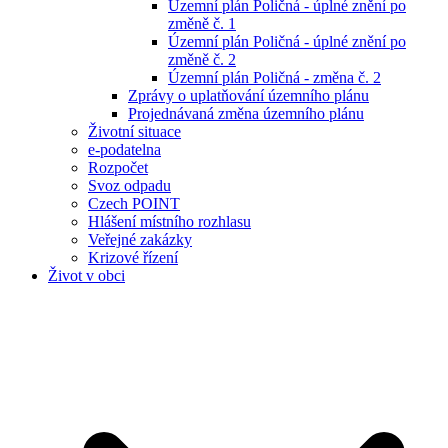
Územní plán Poličná - úplné znění po
změně č. 1
Územní plán Poličná - úplné znění po
změně č. 2
Územní plán Poličná - změna č. 2
Zprávy o uplatňování územního plánu
Projednávaná změna územního plánu
Životní situace
e-podatelna
Rozpočet
Svoz odpadu
Czech POINT
Hlášení místního rozhlasu
Veřejné zakázky
Krizové řízení
Život v obci