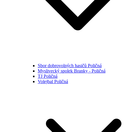
Sbor dobrovolných hasičů Poličná
Myslivecký spolek Branky - Poličná
TJ Poličná
Volejbal Poličná