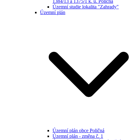
1384/13 a 1375/1 k. ú. Poličná
Územní studie lokalita "Zahrady"
Územní plán
Územní plán obce Poličná
Územní plán - změna č. 1