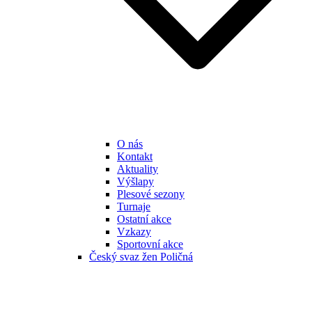
O nás
Kontakt
Aktuality
Výšlapy
Plesové sezony
Turnaje
Ostatní akce
Vzkazy
Sportovní akce
Český svaz žen Poličná