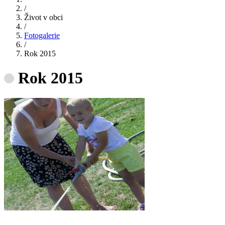
/
Život v obci
/
Fotogalerie
/
Rok 2015
Rok 2015