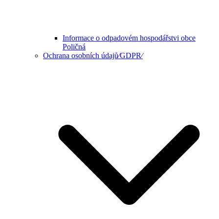
Informace o odpadovém hospodářstvi obce
Poličná
Ochrana osobních údajů⁄GDPR⁄