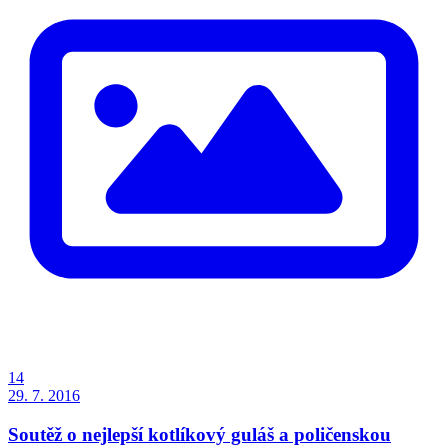
14
29. 7. 2016
Soutěž o nejlepší kotlíkový guláš a poličenskou