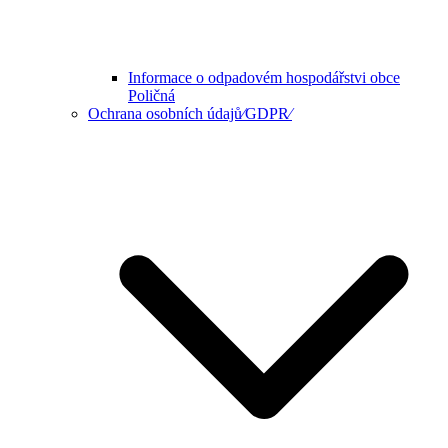
Informace o odpadovém hospodářstvi obce
Poličná
Ochrana osobních údajů⁄GDPR⁄