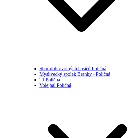
Sbor dobrovolných hasičů Poličná
Myslivecký spolek Branky - Poličná
TJ Poličná
Volejbal Poličná