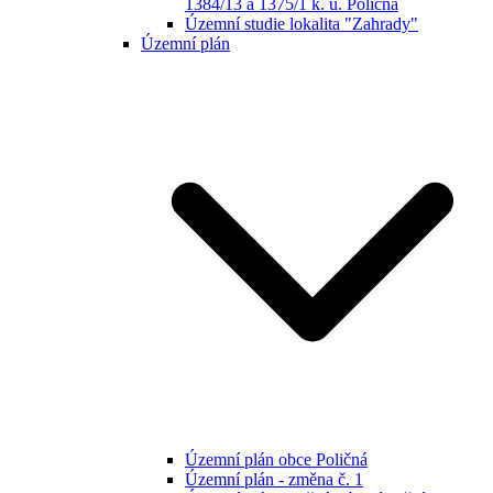
1384/13 a 1375/1 k. ú. Poličná
Územní studie lokalita "Zahrady"
Územní plán
Územní plán obce Poličná
Územní plán - změna č. 1