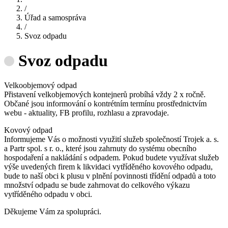
/
Úřad a samospráva
/
Svoz odpadu
Svoz odpadu
Velkoobjemový odpad
Přistavení velkobjemových kontejnerů probíhá vždy 2 x ročně.
Občané jsou informování o kontrétním termínu prostřednictvím
webu - aktuality, FB profilu, rozhlasu a zpravodaje.
Kovový odpad
Informujeme Vás o možnosti využití služeb společností Trojek a. s.
a Partr spol. s r. o., které jsou zahrnuty do systému obecního
hospodaření a nakládání s odpadem. Pokud budete využívat služeb
výše uvedených firem k likvidaci vytříděného kovového odpadu,
bude to naší obci k plusu v plnění povinnosti třídění odpadů a toto
množství odpadu se bude zahrnovat do celkového výkazu
vytříděného odpadu v obci.
Děkujeme Vám za spolupráci.