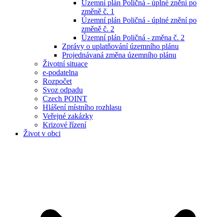
Územní plán Poličná - úplné znění po
změně č. 1
Územní plán Poličná - úplné znění po
změně č. 2
Územní plán Poličná - změna č. 2
Zprávy o uplatňování územního plánu
Projednávaná změna územního plánu
Životní situace
e-podatelna
Rozpočet
Svoz odpadu
Czech POINT
Hlášení místního rozhlasu
Veřejné zakázky
Krizové řízení
Život v obci