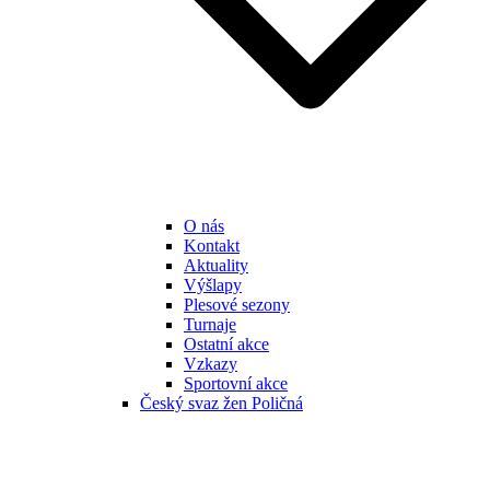
O nás
Kontakt
Aktuality
Výšlapy
Plesové sezony
Turnaje
Ostatní akce
Vzkazy
Sportovní akce
Český svaz žen Poličná