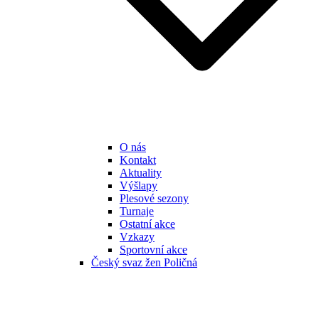
O nás
Kontakt
Aktuality
Výšlapy
Plesové sezony
Turnaje
Ostatní akce
Vzkazy
Sportovní akce
Český svaz žen Poličná