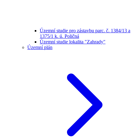
Územní studie pro zástavbu parc. č. 1384/13 a
1375/1 k. ú. Poličná
Územní studie lokalita "Zahrady"
Územní plán