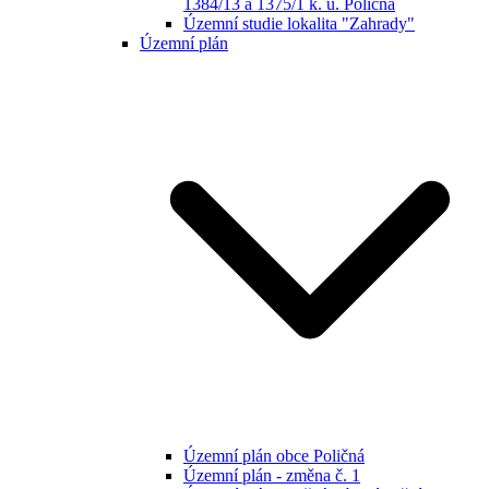
1384/13 a 1375/1 k. ú. Poličná
Územní studie lokalita "Zahrady"
Územní plán
Územní plán obce Poličná
Územní plán - změna č. 1