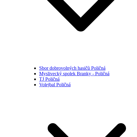
Sbor dobrovolných hasičů Poličná
Myslivecký spolek Branky - Poličná
TJ Poličná
Volejbal Poličná