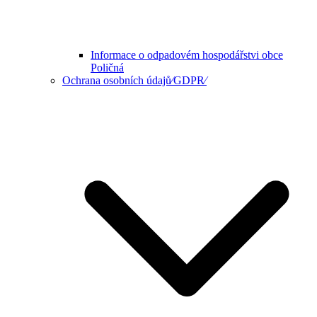
Informace o odpadovém hospodářstvi obce
Poličná
Ochrana osobních údajů⁄GDPR⁄